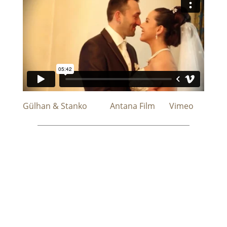
Gülhan & Stanko
from
Antana Film
on
Vimeo
.
Highlights und Höhepunkte der Hochzeit von
Gülhan und Stanko am 17. Mai 2014.
Lange Rede, kurzer Sinn: Anschauen und am
Glück teilhaben!
ANTANA FILM
Anna & Antonia