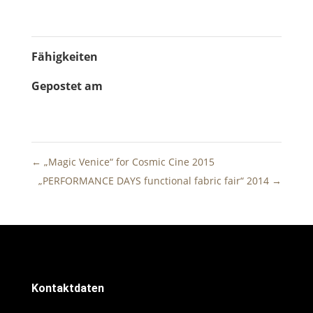
ANTANA FILM … made with love .
Fähigkeiten
Gepostet am
15. Juli 2014
←
„Magic Venice“ for Cosmic Cine 2015
„PERFORMANCE DAYS functional fabric fair“ 2014
→
Kontaktdaten